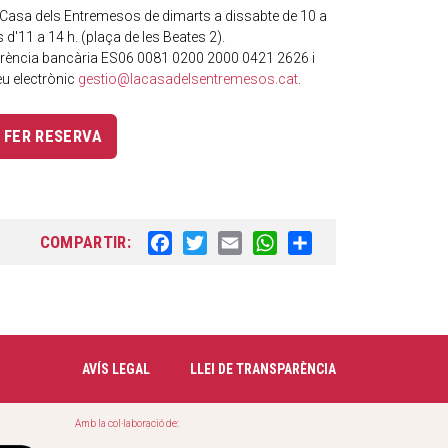
a Casa dels Entremesos de dimarts a dissabte de 10 a
s d'11 a 14 h. (plaça de les Beates 2).
ferència bancària ES06 0081 0200 2000 0421 2626 i
eu electrònic
gestio@lacasadelsentremesos.cat
.
FER RESERVA
COMPARTIR:
F
T
E
W
S
a
w
m
h
h
c
i
a
a
a
e
t
i
t
r
b
t
l
s
e
o
e
A
AVÍS LEGAL
LLEI DE TRANSPARÈNCIA
o
r
p
k
p
Amb la col·laboració de: