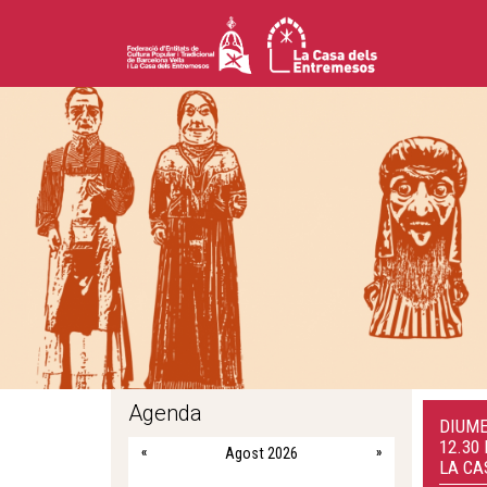
Agenda
DIUME
12.30 
«
Agost 2026
»
LA CA