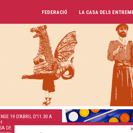
FEDERACIÓ
LA CASA DELS ENTREM
Vés
al
contingut
NGE 19 D'ABRIL D'11.30 A
H
SA DELS ENTREMESOS