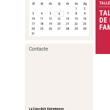
TALLE
dl
dt
dc
dj
dv
ds
dg
1
2
TA
3
4
5
7
8
9
6
DE 
10
11
12
14
15
16
13
17
18
19
20
21
22
23
FA
24
25
26
27
28
29
30
31
Contacte
La Casa dels Entremesos