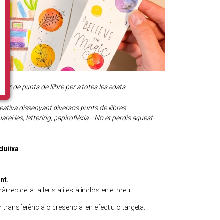
ler de punts de llibre per a totes les edats.
eativa dissenyant diversos punts de llibres
l·les, lettering, papiroflèxia... No et perdis aquest
duiixa
nt.
rrec de la tallerista i està inclòs en el preu.
r transferència o presencial en efectiu o targeta: