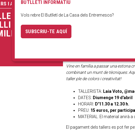
BUTLLETÍ INFORMATIU
RS I ACTIVITATS
LLER DE PUNTS
Vols rebre El Butlletí de La Casa dels Entremesos?
LLIBRE EN
MILIA
SUBSCRIU-TE AQUÍ
Prepara't per Sant Jordi amb aquest tal
Vine en família a passar una estona cr
combinant un munt de tècniques: Aquare
taller ple de colors i creativitat!
TALLERISTA:
Laia Voto, @ma
DATES:
Diumenge 19 d'abril
HORARI:
D'11.30 a 12.30 h.
PREU:
15 euros, per participa
MATERIAL: El material anirà a cà
El pagament dels tallers es pot fer pe