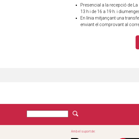
Presencial a la recepció de L
13 h i de 16 a 19 h. i diumenge
En línia mitjançant una trans
enviant el comprovant al corr
C
F
e
r
o
c
Amb el suport de:
r
a