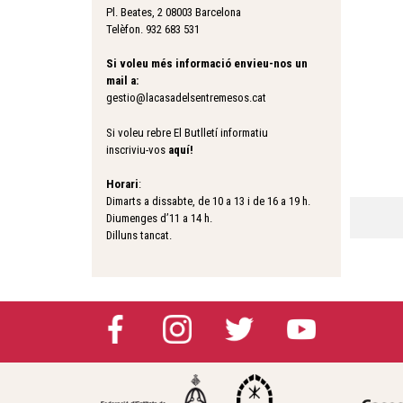
Pl. Beates, 2 08003 Barcelona
Telèfon. 932 683 531
Si voleu més informació envieu-nos un
mail a:
gestio@lacasadelsentremesos.cat
Si voleu rebre El Butlletí informatiu
inscriviu-vos
aquí
!
Horari
:
Dimarts a dissabte, de 10 a 13 i de 16 a 19 h.
Diumenges d’11 a 14 h.
Dilluns tancat.