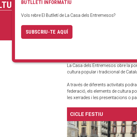
BUTLLETÍ INFORMATIU
LTURALS
Vols rebre El Butlletí de La Casa dels Entremesos?
SUBSCRIU-TE AQUÍ
La Casa dels Entremesos obre la port
cultura popular i tradicional de Catal
A través de diferents activitats pod
federació, els elements de cultura p
les xerrades i les presentacions o part
CICLE FESTIU