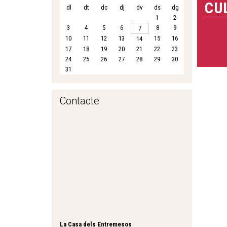
CU
t
dl
dt
dc
dj
dv
ds
dg
1
2
e
3
4
5
6
8
9
7
u
10
11
12
13
15
16
14
17
18
19
20
21
22
23
a
24
25
26
27
28
29
30
q
31
u
Contacte
í
La Casa dels Entremesos