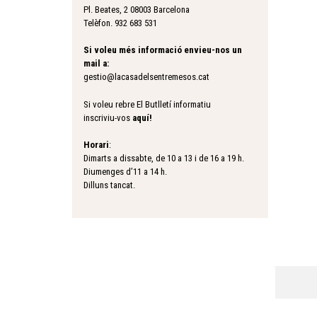
Pl. Beates, 2 08003 Barcelona
Telèfon. 932 683 531
Si voleu més informació envieu-nos un
mail a:
gestio@lacasadelsentremesos.cat
Si voleu rebre El Butlletí informatiu
inscriviu-vos
aquí
!
Horari
:
Dimarts a dissabte, de 10 a 13 i de 16 a 19 h.
Diumenges d’11 a 14 h.
Dilluns tancat.