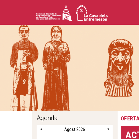
Agenda
OFERTA
E
«
Agost 2026
»
AC
s