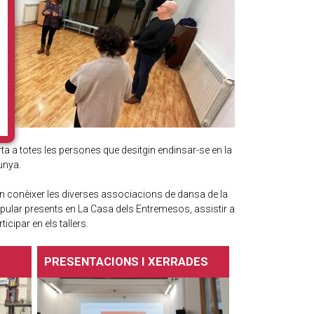
a a totes les persones que desitgin endinsar-se en la
unya.
ran conèixer les diverses associacions de dansa de la
opular presents en La Casa dels Entremesos, assistir a
icipar en els tallers.
PRESENTACIONS I XERRADES