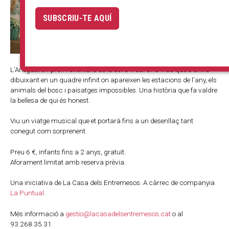
SUBSCRIU-TE AQUÍ
L’Aneguet emprèn l’aventura de la seva vida. Una vida que s’anirà
dibuixant en un quadre infinit on apareixen les estacions de l’any, els
animals del bosc i paisatges impossibles. Una història que fa valdre
la bellesa de qui és honest.
Viu un viatge musical que et portarà fins a un desenllaç tant
conegut com sorprenent.
Preu 6 €, infants fins a 2 anys, gratuït.
Aforament limitat amb reserva prèvia.
Una iniciativa de La Casa dels Entremesos. A càrrec de companyia
La Puntual
.
Més informació a
gestio@lacasadelsentremesos.cat
o al
93.268.35.31