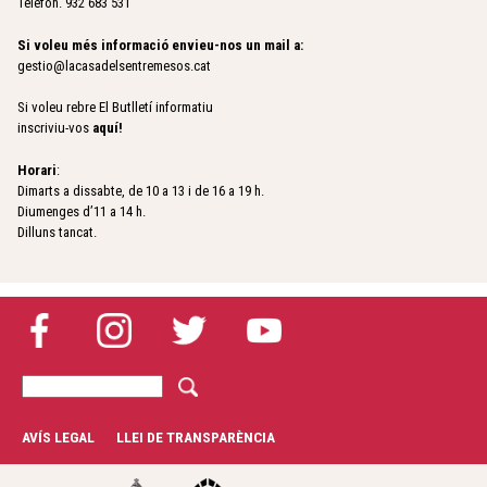
Telèfon. 932 683 531
Si voleu més informació envieu-nos un mail a:
gestio@lacasadelsentremesos.cat
Si voleu rebre El Butlletí informatiu
inscriviu-vos
aquí
!
Horari
:
Dimarts a dissabte, de 10 a 13 i de 16 a 19 h.
Diumenges d’11 a 14 h.
Dilluns tancat.
C
F
e
r
o
AVÍS LEGAL
LLEI DE TRANSPARÈNCIA
c
r
a