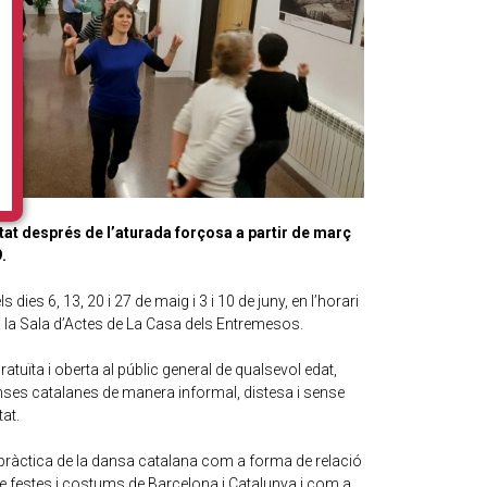
vitat després de l’aturada forçosa a partir de març
.
es 6, 13, 20 i 27 de maig i 3 i 10 de juny, en l’horari
 a la Sala d’Actes de La Casa dels Entremesos.
gratuïta i oberta al públic general de qualsevol edat,
danses catalanes de manera informal, distesa i sense
tat.
la pràctica de la dansa catalana com a forma de relació
e festes i costums de Barcelona i Catalunya i com a