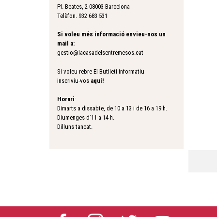
Pl. Beates, 2 08003 Barcelona
Telèfon. 932 683 531
Si voleu més informació envieu-nos un
mail a:
gestio@lacasadelsentremesos.cat
Si voleu rebre El Butlletí informatiu
inscriviu-vos
aquí
!
Horari
:
Dimarts a dissabte, de 10 a 13 i de 16 a 19 h.
Diumenges d’11 a 14 h.
Dilluns tancat.