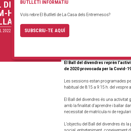
BUTLLETÍ INFORMATIU
L DIVENDRES.
M-HI, A
Vols rebre El Butlletí de La Casa dels Entremesos?
LLAR!
SUBSCRIU-TE AQUÍ
L 2022
El Ball del divendres reprèn l’acti
de 2020 provocada per la Covid-19
Les sessions estan programades pels di
habitual de 8:15 a 9:15 h. del vespre
El Ball del divendres és una activitat 
amb la finalitat d’aprendre i ballar 
necessitat de matrícula ni de regulari
L’objectiu del Ball del divendres és 
social, entreteniment, coneixement d