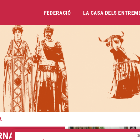
FEDERACIÓ
LA CASA DELS ENTREM
Vés
al
contingut
A
RNA EL BALL