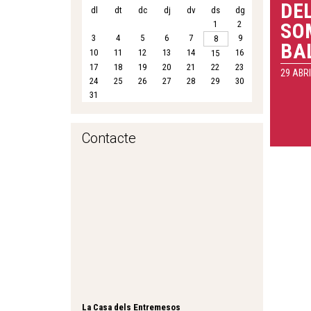
DE
dl
dt
dc
dj
dv
ds
dg
1
2
SO
3
4
5
6
7
9
8
BA
10
11
12
13
14
16
15
17
18
19
20
21
22
23
29 ABRI
24
25
26
27
28
29
30
31
Contacte
La Casa dels Entremesos