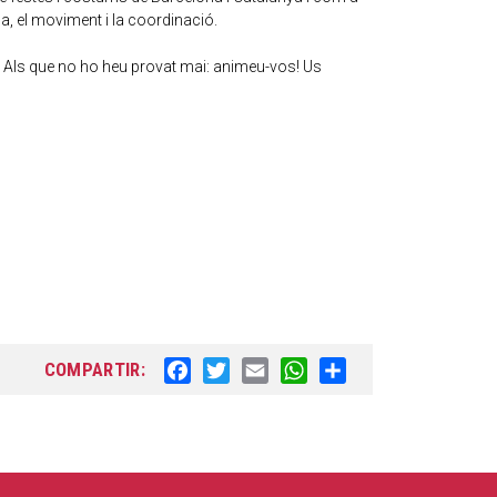
a, el moviment i la coordinació.
! Als que no ho heu provat mai: animeu-vos! Us
COMPARTIR:
F
T
E
W
S
a
w
m
h
h
c
i
a
a
a
e
t
i
t
r
b
t
l
s
e