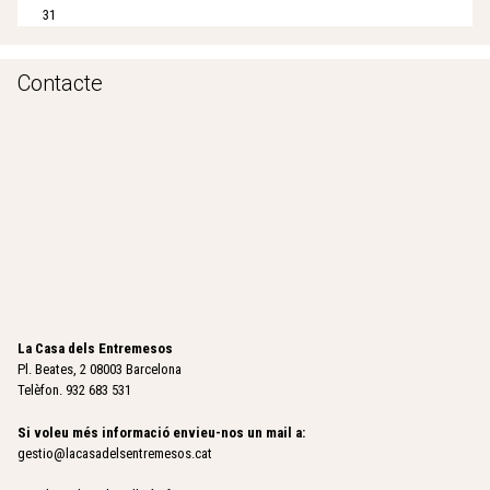
e
i
31
:
c
T
s
o
d
Contacte
t
e
e
F
l
i
q
g
u
u
e
e
s
r
e
e
'
s
n
s
a
La Casa dels Entremesos
p
Pl. Beates, 2 08003 Barcelona
Telèfon. 932 683 531
Si voleu més informació envieu-nos un mail a:
gestio@lacasadelsentremesos.cat