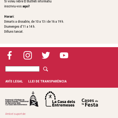
Si voleu rebre El Butlletí informatiu
inscriviu-vos
aquí
!
Horari
:
Dimarts a dissabte, de 10 a 13 i de 16 a 19 h.
Diumenges d’11 a 14 h.
Dilluns tancat.
C
F
e
r
o
AVÍS LEGAL
LLEI DE TRANSPARÈNCIA
c
r
a
m
u
l
Amb el suport de: