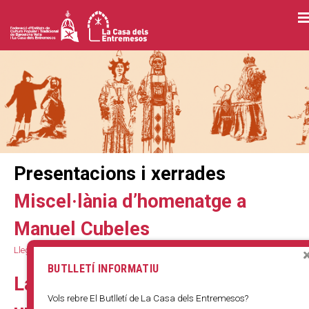
Vés
al
contingut
Presentacions i xerrades
Miscel·lània d’homenatge a
Manuel Cubeles
Llegeix més
s
o
BUTLLETÍ INFORMATIU
b
La sociabilitat en el segle XXI:
r
Vols rebre El Butlletí de La Casa dels Entremesos?
e