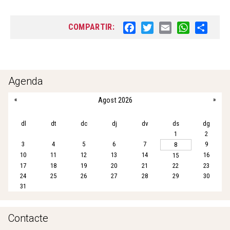
COMPARTIR:
F
T
E
W
S
a
w
m
h
h
c
i
a
a
a
e
t
i
t
r
b
t
l
s
e
Agenda
o
e
A
«
Agost 2026
»
o
r
p
k
p
dl
dt
dc
dj
dv
ds
dg
1
2
3
4
5
6
7
9
8
10
11
12
13
14
16
15
17
18
19
20
21
22
23
24
25
26
27
28
29
30
31
Contacte