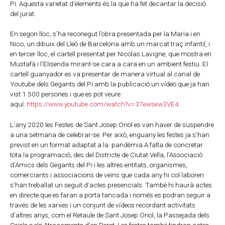
Pi. Aquesta varietat d’elements és la que ha fet decantar la decisió
del jurat.
En segon lloc, s’ha reconegut l’obra presentada per la Maria i en
Nico, un dibuix del Lleó de Barcelona amb un marcat traç infantil, i
en tercer lloc, el cartell presentat per Nicolas Lavigne, que mostra en
Mustafà i l’Elisenda mirant-se cara a cara en un ambient festiu. El
cartell guanyador es va presentar de manera virtual al canal de
Youtube dels Gegants del Pi amb la publicació un vídeo que ja han
vist 1.500 persones i que es pot veure
aquí:
https://www.youtube.com/watch?v=37ewsew3VE4
L’any 2020 les Festes de Sant Josep Oriol es van haver de suspendre
a una setmana de celebrar-se. Per això, enguany les festes ja s’han
previst en un format adaptat a la pandèmia.A falta de concretar
tota la programació, des del Districte de Ciutat Vella, l’Associació
d’Amics dels Gegants del Pi i les altres entitats, organismes,
comerciants i associacions de veïns que cada any hi col·laboren
s’han treballat un seguit d’actes presencials. També hi haurà actes
en directe que es faran a porta tancada i només es podran seguir a
través de les xarxes i un conjunt de vídeos recordant activitats
d’altres anys, com el Retaule de Sant Josep Oriol, la Passejada dels
Oriols o els Atracaments d’en Perot. Les festes també tindran actes