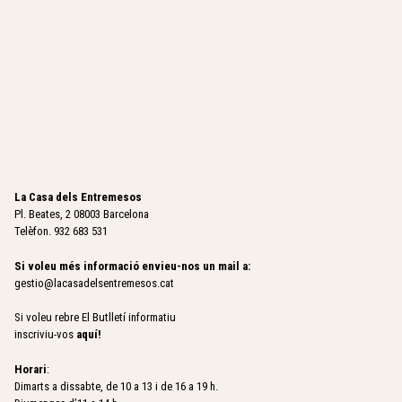
La Casa dels Entremesos
Pl. Beates, 2 08003 Barcelona
Telèfon. 932 683 531
Si voleu més informació envieu-nos un mail a:
gestio@lacasadelsentremesos.cat
Si voleu rebre El Butlletí informatiu
inscriviu-vos
aquí
!
Horari
:
Dimarts a dissabte, de 10 a 13 i de 16 a 19 h.