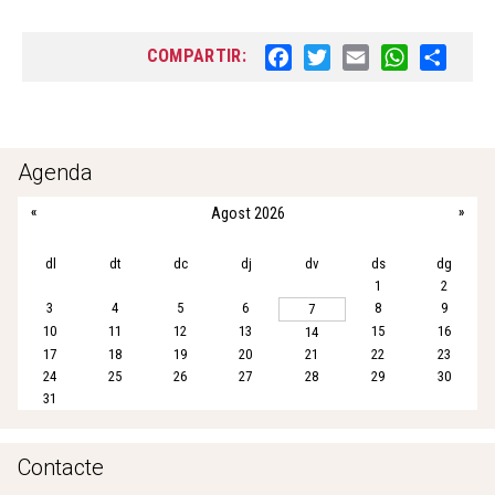
COMPARTIR:
F
T
E
W
S
a
w
m
h
h
c
i
a
a
a
e
t
i
t
r
b
t
l
s
e
Agenda
o
e
A
«
Agost 2026
»
o
r
p
k
p
dl
dt
dc
dj
dv
ds
dg
1
2
3
4
5
6
8
9
7
10
11
12
13
15
16
14
17
18
19
20
21
22
23
24
25
26
27
28
29
30
31
Contacte