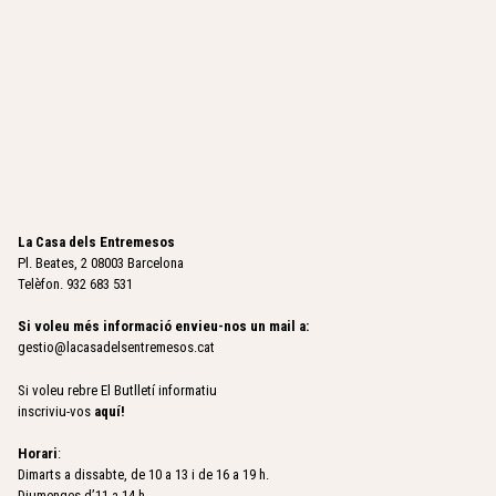
La Casa dels Entremesos
Pl. Beates, 2 08003 Barcelona
Telèfon. 932 683 531
Si voleu més informació envieu-nos un mail a:
gestio@lacasadelsentremesos.cat
Si voleu rebre El Butlletí informatiu
inscriviu-vos
aquí
!
Horari
:
Dimarts a dissabte, de 10 a 13 i de 16 a 19 h.
Diumenges d’11 a 14 h.