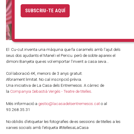
SUBSCRIU-TE AQUÍ
El Cu-cut inventa una màquina que fa caramels amb l'ajut dels
seus dos ajudants el Manel i el Pericu. però de sobte apareix el
dimoni Banyeta que es vol emportar l'invent a casa seva...
Col·laboració 4€, menors de 3 anys gratuït.
Aforament limitat. No cal inscripció prèvia.
Una iniciativa de La Casa dels Entremesos. A càrrec de
la
Companyia Sebastià Vergés - Teatre de titelles
.
Més informació a
gestio@lacasadelsentremesos.cat
o al
93.268.35.31
No oblidis d'etiquetar les fotografies de es sessions de titelles a les
xarxes socials amb l'etiqueta #titellesaLaCasa