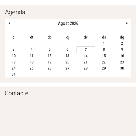
e
t
i
t
r
b
t
l
s
e
Agenda
o
e
A
«
Agost 2026
»
o
r
p
k
p
dl
dt
dc
dj
dv
ds
dg
1
2
3
4
5
6
8
9
7
10
11
12
13
15
16
14
17
18
19
20
21
22
23
24
25
26
27
28
29
30
31
Contacte