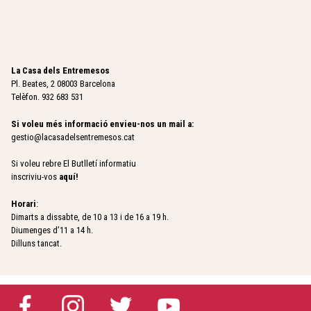
La Casa dels Entremesos
Pl. Beates, 2 08003 Barcelona
Telèfon. 932 683 531
Si voleu més informació envieu-nos un mail a:
gestio@lacasadelsentremesos.cat
Si voleu rebre El Butlletí informatiu
inscriviu-vos
aquí
!
Horari
:
Dimarts a dissabte, de 10 a 13 i de 16 a 19 h.
Diumenges d’11 a 14 h.
Dilluns tancat.