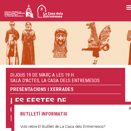
Vés
al
contingut
DIJOUS 19 DE MARÇ A LES 19 H.
SALA D'ACTES, LA CASA DELS ENTREMESOS
PRESENTACIONS I XERRADES
LES FESTES DE
CANONITZACIÓ DE SANT
BUTLLETÍ INFORMATIU
RAMON DE PENYAFORT
Vols rebre El Butlletí de La Casa dels Entremesos?