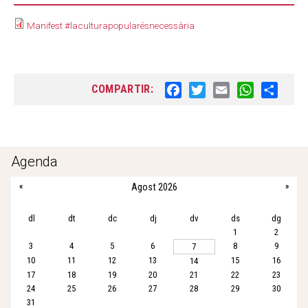
Manifest #laculturapopularésnecessària
COMPARTIR:
F
T
E
W
S
a
w
m
h
h
c
i
a
a
a
e
t
i
t
r
b
t
l
s
e
Agenda
o
e
A
«
Agost 2026
»
o
r
p
k
p
dl
dt
dc
dj
dv
ds
dg
1
2
3
4
5
6
8
9
7
10
11
12
13
15
16
14
17
18
19
20
21
22
23
24
25
26
27
28
29
30
31