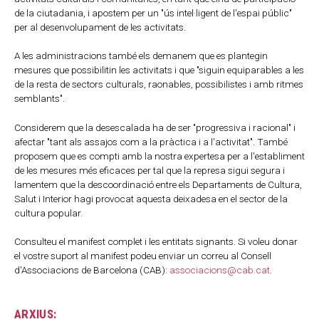
de la ciutadania, i apostem per un "ús intel·ligent de l'espai públic"
per al desenvolupament de les activitats.
A les administracions també els demanem que es plantegin
mesures que possibilitin les activitats i que "siguin equiparables a les
de la resta de sectors culturals, raonables, possibilistes i amb ritmes
semblants".
Considerem que la desescalada ha de ser "progressiva i racional" i
afectar "tant als assajos com a la pràctica i a l'activitat". També
proposem que es compti amb la nostra expertesa per a l'establiment
de les mesures més eficaces per tal que la represa sigui segura i
lamentem que la descoordinació entre els Departaments de Cultura,
Salut i Interior hagi provocat aquesta deixadesa en el sector de la
cultura popular.
Consulteu el manifest complet i les entitats signants. Si voleu donar
el vostre suport al manifest podeu enviar un correu al Consell
d'Associacions de Barcelona (CAB):
associacions@cab.cat
.
ARXIUS: