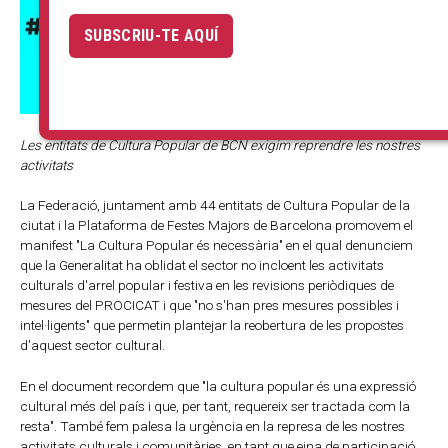
SUBSCRIU-TE AQUÍ
Les entitats de Cultura Popular de BCN exigim reprendre les nostres
activitats
La Federació, juntament amb 44 entitats de Cultura Popular de la
ciutat i la Plataforma de Festes Majors de Barcelona promovem el
manifest "La Cultura Popular és necessària" en el qual denunciem
que la Generalitat ha oblidat el sector no incloent les activitats
culturals d'arrel popular i festiva en les revisions periòdiques de
mesures del PROCICAT i que "no s'han pres mesures possibles i
intel·ligents" que permetin plantejar la reobertura de les propostes
d'aquest sector cultural.
En el document recordem que "la cultura popular és una expressió
cultural més del país i que, per tant, requereix ser tractada com la
resta". També fem palesa la urgència en la represa de les nostres
activitats culturals i comunitàries, en tant que eina de participació