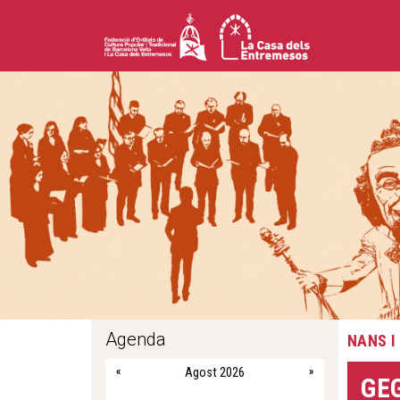
Agenda
NANS I
«
Agost 2026
»
GE