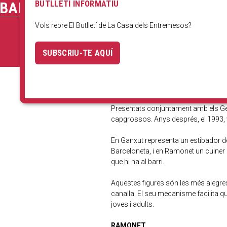
BUTLLETÍ INFORMATIU
 BARCELONETA
Vols rebre El Butlletí de La Casa dels Entremesos?
SUBSCRIU-TE AQUÍ
Presentats conjuntament amb els Gega
capgrossos. Anys després, el 1993, 
En Ganxut representa un estibador del 
Barceloneta, i en Ramonet un cuiner 
que hi ha al barri.
Aquestes figures són les més alegres
canalla. El seu mecanisme facilita q
joves i adults.
RAMONET