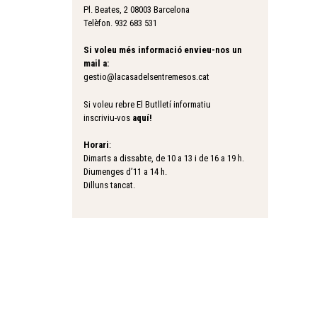
Pl. Beates, 2 08003 Barcelona
Telèfon. 932 683 531
Si voleu més informació envieu-nos un
mail a:
gestio@lacasadelsentremesos.cat
Si voleu rebre El Butlletí informatiu
inscriviu-vos
aquí
!
Horari
:
Dimarts a dissabte, de 10 a 13 i de 16 a 19 h.
Diumenges d’11 a 14 h.
Dilluns tancat.