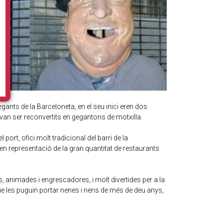
nts de la Barceloneta, en el seu inici eren dos
van ser reconvertits en gegantons de motxilla.
port, ofici molt tradicional del barri de la
en representació de la gran quantitat de restaurants
, animades i engrescadores, i molt divertides per a la
ue les puguin portar nenes i nens de més de deu anys,