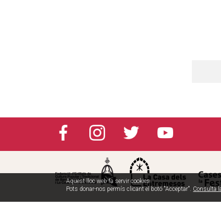
Aquest lloc web fa servir cookies.
Pots donar-nos permís clicant el botó "Acceptar".
Consulta l