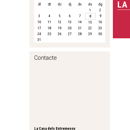
LA
dl
dt
dc
dj
dv
ds
dg
1
2
3
4
5
6
7
9
8
10
11
12
13
14
16
15
17
18
19
20
21
22
23
24
25
26
27
28
29
30
31
Contacte
La Casa dels Entremesos