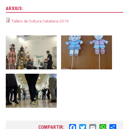
ARXIUS:
Tallers de Cultura Catalana 2019
COMPARTIR:
F
T
E
W
S