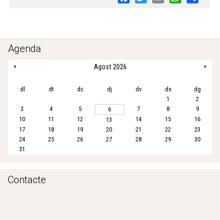
a
w
m
h
h
c
i
a
a
a
e
t
i
t
r
b
t
l
s
e
Agenda
o
e
A
«
Agost 2026
»
o
r
p
k
p
dl
dt
dc
dj
dv
ds
dg
1
2
3
4
5
7
8
9
6
10
11
12
14
15
16
13
17
18
19
20
21
22
23
24
25
26
27
28
29
30
31
Contacte