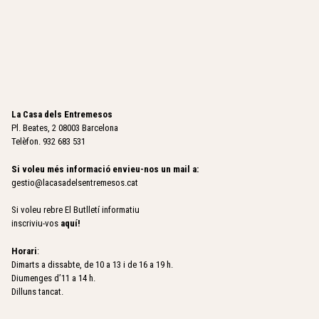
La Casa dels Entremesos
Pl. Beates, 2 08003 Barcelona
Telèfon. 932 683 531
Si voleu més informació envieu-nos un mail a:
gestio@lacasadelsentremesos.cat
Si voleu rebre El Butlletí informatiu
inscriviu-vos
aquí
!
Horari
:
Dimarts a dissabte, de 10 a 13 i de 16 a 19 h.
Diumenges d’11 a 14 h.
Dilluns tancat.